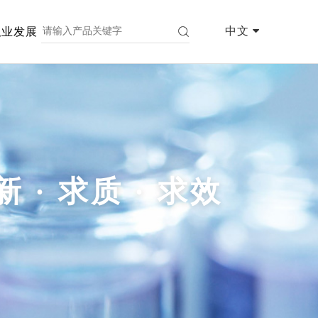
中文
职业发展
新 · 求质 · 求效