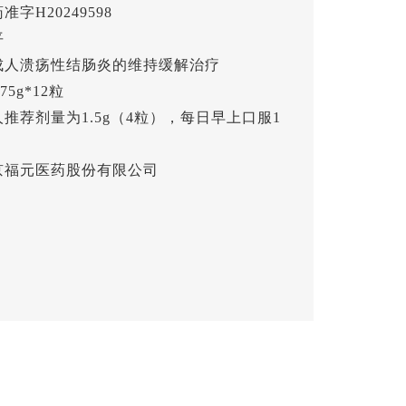
字H20249598
平
成人溃疡性结肠炎的维持缓解治疗
5g*12粒
推荐剂量为1.5g（4粒），每日早上口服1
京福元医药股份有限公司