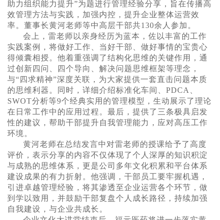
助力组织能力提升”为题进行管理经验分享，旨在传播高
效管理方法与实践，加强内控，提升企业整体运营效
率。董事长黄河老师等中高层干部共130余人参加。
会上，雷老师以亲身经历为蓝本，佐以丰富的工作
实践案例，将做好工作、当好干部、做好事情的宝贵心
得倾囊相授。他着重强调了结构化思维的关键作用，通
过创新四问、四个导向、解决问题思维框架等理念，
与“四求精神”深度关联，为大家提供一套直击问题本质
的思维利器。同时，详细介绍标准化车间、PDCA、
SWOT分析等9个经典实用的管理模型，生动展示了理论
在日常工作中的应用过程。最后，提供了三条极具启发
性的建议，帮助干部提升自我管理能力，应对高压工作
环境。
黄河老师在总结发言中对雷老师的授课给予了高度
评价，表示分享的内容不仅体现了个人深厚的知识积淀
与成熟的思维体系，更是公司多年文化积累和平台体系
建设成果的有力折射。他强调，干部员工要牢握机遇，
引进卓越管理经验，将其渗透至企业运营各个环节，做
到学以致用，并鼓励干部复盘个人成长路径，持续加强
自我建设，与企业共成长。
企业文化大讲堂结束后，福元医药将进一步落实黄